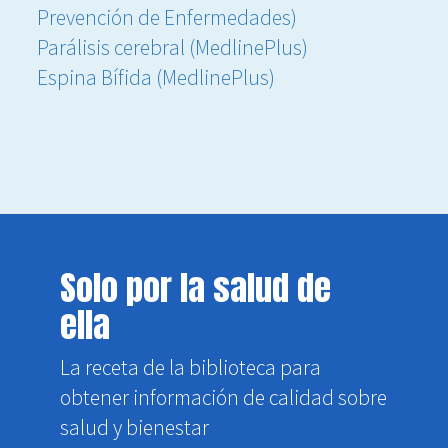
Prevención de Enfermedades)
Parálisis cerebral (MedlinePlus)
Espina Bífida (MedlinePlus)
Solo por la salud de
ella
La receta de la biblioteca para
obtener información de calidad sobre
salud y bienestar