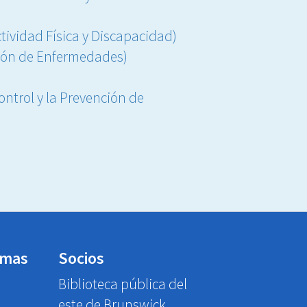
tividad Física y Discapacidad)
nción de Enfermedades)
ontrol y la Prevención de
emas
Socios
Biblioteca pública del
este de Brunswick