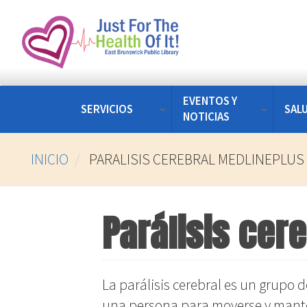
Pasar
al
contenido
principal
EVENTOS Y
SERVICIOS
SAL
NOTICIAS
INICIO
PARALISIS CEREBRAL MEDLINEPLUS
Parálisis cer
La parálisis cerebral es un grupo 
una persona para moverse y mantene