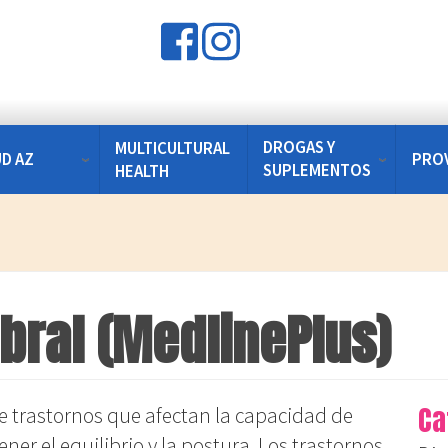
DROGAS Y
MULTICULTURAL
UD AZ
PRO
SUPLEMENTOS
HEALTH
ebral (MedlinePlus)
Ca
de trastornos que afectan la capacidad de
r el equilibrio y la postura. Los trastornos