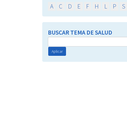
A
C
D
E
F
H
L
P
S
BUSCAR TEMA DE SALUD
Aplicar