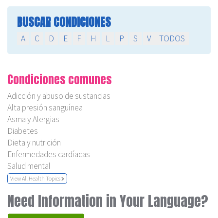
BUSCAR CONDICIONES
A
C
D
E
F
H
L
P
S
V
TODOS
Condiciones comunes
Adicción y abuso de sustancias
Alta presión sanguínea
Asma y Alergias
Diabetes
Dieta y nutrición
Enfermedades cardíacas
Salud mental
View All Health Topics
Need Information in Your Language?