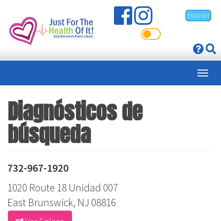
Pasar
ENGLISH
al
contenido
principal
Diagnósticos de
búsqueda
732-967-1920
1020 Route 18 Unidad 007
East Brunswick, NJ 08816