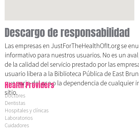
Descargo de responsabilidad
Las empresas en JustForTheHealthOfIt.org se en
informativo para nuestros usuarios. No es un ava
de la calidad del servicio prestado por las empresas.
usuario libera a la Biblioteca Pública de East Br
que surja del uso o la dependencia de cualquier 
Health Providers
sitio.
Doctores
Dentistas
Hospitales y clínicas
Laboratorios
Cuidadores