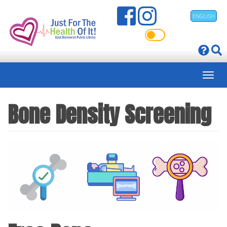
Pasar
ENGLISH
al
contenido
principal
Bone Density Screening