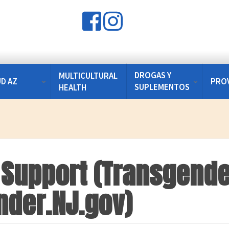
DROGAS Y
MULTICULTURAL
UD AZ
PRO
SUPLEMENTOS
HEALTH
 Support (Transgende
nder.NJ.gov)