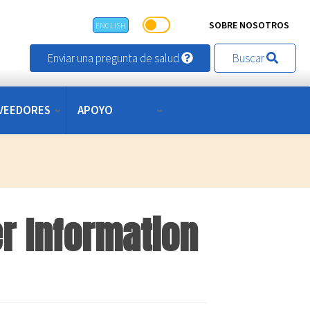
SOBRE NOSOTROS
ENGLISH
Enviar una pregunta de salud
Buscar
VEEDORES
APOYO
r Information