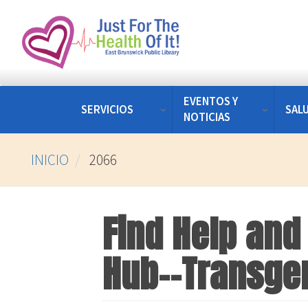
Pasar
al
contenido
principal
EVENTOS Y
SERVICIOS
SAL
NOTICIAS
INICIO
2066
Find Help and
Hub--Transge