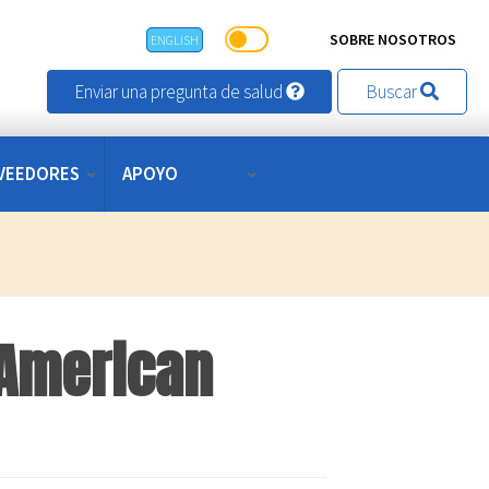
SOBRE NOSOTROS
ENGLISH
Enviar una pregunta de salud
Buscar
VEEDORES
APOYO
(American