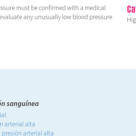
Ca
ressure must be confirmed with a medical
o evaluate any unusually low blood pressure
Hig
ión sanguínea
ial
 arterial alta
 presión arterial alta