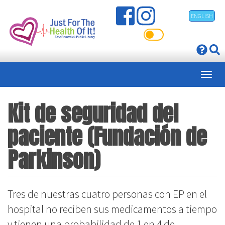
Pasar
ENGLISH
al
contenido
principal
Kit de seguridad del
paciente (Fundación de
Parkinson)
Tres de nuestras cuatro personas con EP en el
hospital no reciben sus medicamentos a tiempo
y tienen una probabilidad de 1 en 4 de