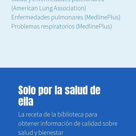
(American Lung Association)
Enfermedades pulmonares (MedlinePlus)
Problemas respiratorios (MedlinePlus)
Solo por la salud de
ella
La receta de la biblioteca para
obtener información de calidad sobre
salud y bienestar