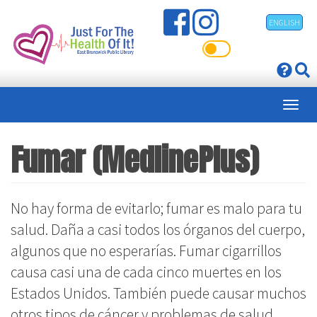
Pasar
ENGLISH
al
contenido
principal
Fumar (MedlinePlus)
No hay forma de evitarlo; fumar es malo para tu
salud. Daña a casi todos los órganos del cuerpo,
algunos que no esperarías. Fumar cigarrillos
causa casi una de cada cinco muertes en los
Estados Unidos. También puede causar muchos
otros tipos de cáncer y problemas de salud.